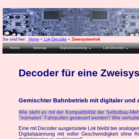
Sie sind hier:
Home
<
Lok-Decoder
<
Zweisystemlok
Home
Sitemap
Digitalsteuerung
Lok-Decoder
Decoder für eine Zweisy
Gemischter Bahnbetrieb mit digitaler und
Wie steht es mit der Kompatibilität der Selbstbau-
"normalen" Fahrpulten gesteuert werden? Wie verhalte
Eine mit Decoder ausgerüstete Lok bleibt bei analogen
Digitalspannung mit voller Geschwindigkeit ohne Re