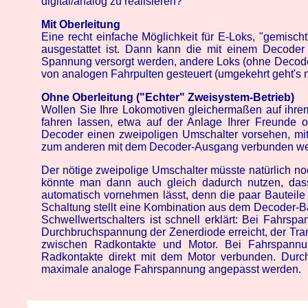
digital/analog zu realisieren?
Mit Oberleitung
Eine recht einfache Möglichkeit für E-Loks, "gemischt
ausgestattet ist. Dann kann die mit einem Decoder
Spannung versorgt werden, andere Loks (ohne Decoder)
von analogen Fahrpulten gesteuert (umgekehrt geht's n
Ohne Oberleitung ("Echter" Zweisystem-Betrieb)
Wollen Sie Ihre Lokomotiven gleichermaßen auf ihrem
fahren lassen, etwa auf der Anlage Ihrer Freunde o
Decoder einen zweipoligen Umschalter vorsehen, mit
zum anderen mit dem Decoder-Ausgang verbunden we
Der nötige zweipolige Umschalter müsste natürlich no
könnte man dann auch gleich dadurch nutzen, das
automatisch vornehmen lässt, denn die paar Bauteile 
Schaltung stellt eine Kombination aus dem Decoder-
Schwellwertschalters ist schnell erklärt: Bei Fahrsp
Durchbruchspannung der Zenerdiode erreicht, der Trans
zwischen Radkontakte und Motor. Bei Fahrspannu
Radkontakte direkt mit dem Motor verbunden. Durc
maximale analoge Fahrspannung angepasst werden.